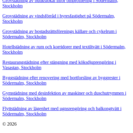
Grovstädning av butikslokal inför omprofilering i Södermalm,
Stockholm
Grovstädning av vindsförråd i hyresfastighet på Södermalm,
Stockholm
Grovstädning av bostadsrättsförenings källare och cykelrum i
Södermalm, Stockholm
Hotellstädning av rum och korridorer med textiltvätt i Södermalm,
Stockholm
Restaurangstädning efter stängning med köksdjuprengöring i
Vasastan, Stockholm
Byggstädning efter renovering med bortforsling av byggrester i
Södermalm, Stockholm
Gymstädning med desinfektion av maskiner och duschutrymmen i
Södermalm, Stockholm
Flyttstädning av lägenhet med ugnsrengöring och balkongtvätt i
Södermalm, Stockholm
© 2026