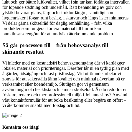
lukt och ger bättre luftkvalitet, vilket i sin tur kan förlänga intervallen
för löpande städning och underhåll. Rätt behandling av golv och
ytskikt bevarar glans, färg och struktur längre, samtidigt som
hygienrisker i fogar, runt beslag, i skarvar och längs lister minimeras.
Vi delar gärna skötselråd för daglig renhållning – från vilka
produkter som fungerar för era material till hur ni kan
punktinsatserengöra för att undvika återkommande problem.
Så går processen till – från behovsanalys till
skinande resultat
Vi inleder med en kostnadsfri behovsgenomgång där vi kartlägger
lokaler, material och prioriteringar. Därefter får ni en tydlig plan med
åtgärder, tidsåtgång och fast prisförslag. Vid utförande arbetar vi
zonvis för att säkerställa jämn kvalitet och minimal påverkan på er
verksamhet eller boendemiljö. Slutligen gör vi gemensam
avstämning mot checklista och lämnar skötselråd. Är du redo för en
friskare, renare och mer professionell miljö i Johanneshov? Använd
vårt kontaktformulär för att boka besiktning eller begära en offert –
vi återkommer snabbt med förslag och tid.
Kontakta oss idag!