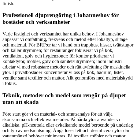
finish.
Professionell djuprengöring i Johanneshov för
bostäder och verksamheter
Varje fastighet och verksamhet har unika behov. I Johanneshov
anpassar vi omfattning, frekvens och metod efter lokaltyp, slitage
och material. För BRF:er tar vi hand om trapphus, hissar, tvättstugor
och källarutrymmen; för restauranger fokuserar vi på kök,
ventilation, golv och hygienzoner; för kontor prioriterar vi
kontaktytor, möbler, golv och sanitetsutrymmen; inom industri
arbetar vi med robustare metoder och rätt avfettning för maskinella
ytor. I privatbostäder koncentrerar vi oss på kök, badrum, lister,
ventiler samt textilier och mattor. Allt genomförs med materialskydd
i fokus.
Teknik, metoder och medel som rengör på djupet
utan att skada
Före start gör vi en material- och smutsanalys för att välja
skonsamma och effektiva metoder. På hårda ytor använder vi
alkaliska, pH-neutrala eller avkalkande medel beroende på underlag
och typ av nedsmutsning. Ånga löser fett och desinficerar ytor där
vattenmängd behöver minimeras. På textilier, möbler och mattor