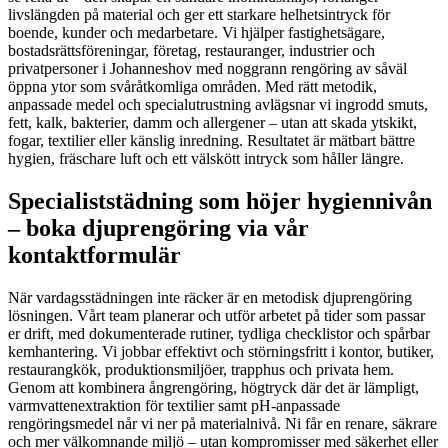
livslängden på material och ger ett starkare helhetsintryck för
boende, kunder och medarbetare. Vi hjälper fastighetsägare,
bostadsrättsföreningar, företag, restauranger, industrier och
privatpersoner i Johanneshov med noggrann rengöring av såväl
öppna ytor som svåråtkomliga områden. Med rätt metodik,
anpassade medel och specialutrustning avlägsnar vi ingrodd smuts,
fett, kalk, bakterier, damm och allergener – utan att skada ytskikt,
fogar, textilier eller känslig inredning. Resultatet är mätbart bättre
hygien, fräschare luft och ett välskött intryck som håller längre.
Specialiststädning som höjer hygiennivån
– boka djuprengöring via vår
kontaktformulär
När vardagsstädningen inte räcker är en metodisk djuprengöring
lösningen. Vårt team planerar och utför arbetet på tider som passar
er drift, med dokumenterade rutiner, tydliga checklistor och spårbar
kemhantering. Vi jobbar effektivt och störningsfritt i kontor, butiker,
restaurangkök, produktionsmiljöer, trapphus och privata hem.
Genom att kombinera ångrengöring, högtryck där det är lämpligt,
varmvattenextraktion för textilier samt pH-anpassade
rengöringsmedel når vi ner på materialnivå. Ni får en renare, säkrare
och mer välkomnande miljö – utan kompromisser med säkerhet eller