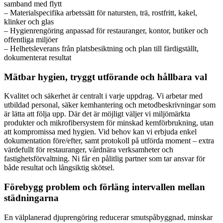
samband med flytt
– Materialspecifika arbetssätt för natursten, trä, rostfritt, kakel,
klinker och glas
– Hygienrengöring anpassad för restauranger, kontor, butiker och
offentliga miljöer
– Helhetsleverans från platsbesiktning och plan till färdigställt,
dokumenterat resultat
Mätbar hygien, tryggt utförande och hållbara val
Kvalitet och säkerhet är centralt i varje uppdrag. Vi arbetar med
utbildad personal, säker kemhantering och metodbeskrivningar som
är lätta att följa upp. Där det är möjligt väljer vi miljömärkta
produkter och mikrofibersystem för minskad kemförbrukning, utan
att kompromissa med hygien. Vid behov kan vi erbjuda enkel
dokumentation före/efter, samt protokoll på utförda moment – extra
värdefullt för restauranger, vårdnära verksamheter och
fastighetsförvaltning. Ni får en pålitlig partner som tar ansvar för
både resultat och långsiktig skötsel.
Förebygg problem och förläng intervallen mellan
städningarna
En välplanerad djuprengöring reducerar smutspåbyggnad, minskar