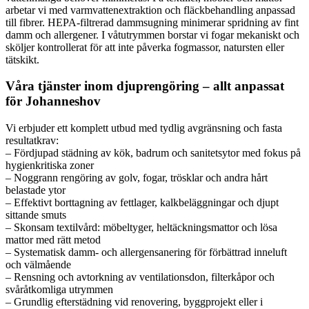
arbetar vi med varmvattenextraktion och fläckbehandling anpassad
till fibrer. HEPA-filtrerad dammsugning minimerar spridning av fint
damm och allergener. I våtutrymmen borstar vi fogar mekaniskt och
sköljer kontrollerat för att inte påverka fogmassor, natursten eller
tätskikt.
Våra tjänster inom djuprengöring – allt anpassat
för Johanneshov
Vi erbjuder ett komplett utbud med tydlig avgränsning och fasta
resultatkrav:
– Fördjupad städning av kök, badrum och sanitetsytor med fokus på
hygienkritiska zoner
– Noggrann rengöring av golv, fogar, trösklar och andra hårt
belastade ytor
– Effektivt borttagning av fettlager, kalkbeläggningar och djupt
sittande smuts
– Skonsam textilvård: möbeltyger, heltäckningsmattor och lösa
mattor med rätt metod
– Systematisk damm- och allergensanering för förbättrad inneluft
och välmående
– Rensning och avtorkning av ventilationsdon, filterkåpor och
svåråtkomliga utrymmen
– Grundlig efterstädning vid renovering, byggprojekt eller i