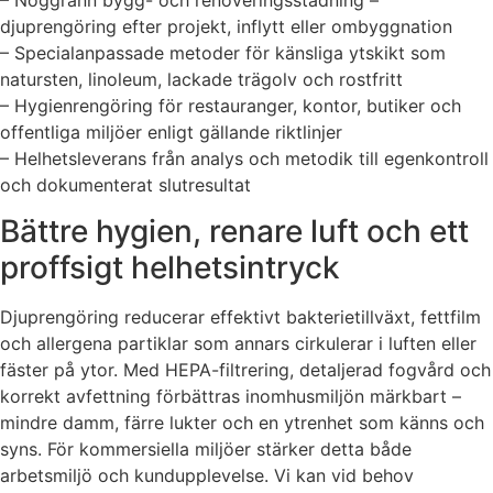
djuprengöring efter projekt, inflytt eller ombyggnation
– Specialanpassade metoder för känsliga ytskikt som
natursten, linoleum, lackade trägolv och rostfritt
– Hygienrengöring för restauranger, kontor, butiker och
offentliga miljöer enligt gällande riktlinjer
– Helhetsleverans från analys och metodik till egenkontroll
och dokumenterat slutresultat
Bättre hygien, renare luft och ett
proffsigt helhetsintryck
Djuprengöring reducerar effektivt bakterietillväxt, fettfilm
och allergena partiklar som annars cirkulerar i luften eller
fäster på ytor. Med HEPA-filtrering, detaljerad fogvård och
korrekt avfettning förbättras inomhusmiljön märkbart –
mindre damm, färre lukter och en ytrenhet som känns och
syns. För kommersiella miljöer stärker detta både
arbetsmiljö och kundupplevelse. Vi kan vid behov