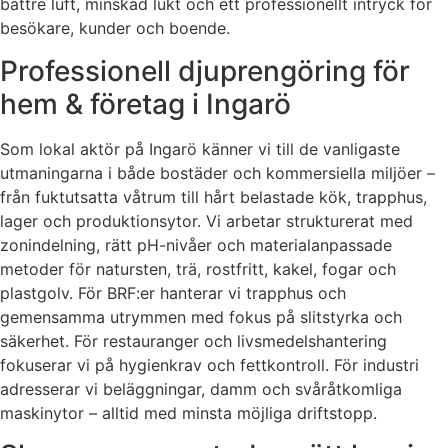
bättre luft, minskad lukt och ett professionellt intryck för
besökare, kunder och boende.
Professionell djuprengöring för
hem & företag i Ingarö
Som lokal aktör på Ingarö känner vi till de vanligaste
utmaningarna i både bostäder och kommersiella miljöer –
från fuktutsatta våtrum till hårt belastade kök, trapphus,
lager och produktionsytor. Vi arbetar strukturerat med
zonindelning, rätt pH-nivåer och materialanpassade
metoder för natursten, trä, rostfritt, kakel, fogar och
plastgolv. För BRF:er hanterar vi trapphus och
gemensamma utrymmen med fokus på slitstyrka och
säkerhet. För restauranger och livsmedelshantering
fokuserar vi på hygienkrav och fettkontroll. För industri
adresserar vi beläggningar, damm och svåråtkomliga
maskinytor – alltid med minsta möjliga driftstopp.