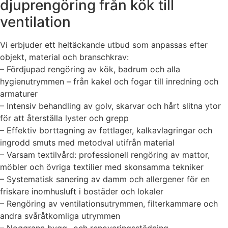
djuprengöring från kök till
ventilation
Vi erbjuder ett heltäckande utbud som anpassas efter
objekt, material och branschkrav:
– Fördjupad rengöring av kök, badrum och alla
hygienutrymmen – från kakel och fogar till inredning och
armaturer
– Intensiv behandling av golv, skarvar och hårt slitna ytor
för att återställa lyster och grepp
– Effektiv borttagning av fettlager, kalkavlagringar och
ingrodd smuts med metodval utifrån material
– Varsam textilvård: professionell rengöring av mattor,
möbler och övriga textilier med skonsamma tekniker
– Systematisk sanering av damm och allergener för en
friskare inomhusluft i bostäder och lokaler
– Rengöring av ventilationsutrymmen, filterkammare och
andra svåråtkomliga utrymmen
– Noggrann bygg- och renoveringsstädning –