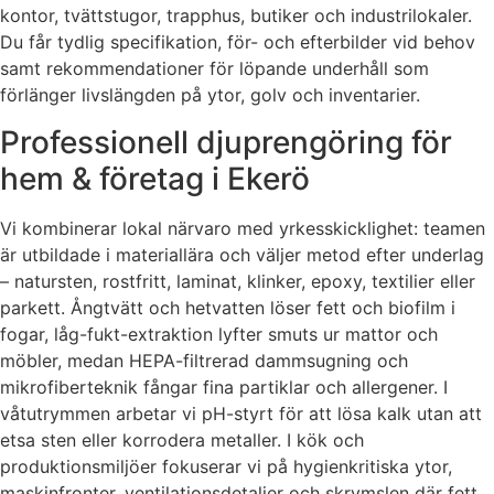
kontor, tvättstugor, trapphus, butiker och industrilokaler.
Du får tydlig specifikation, för- och efterbilder vid behov
samt rekommendationer för löpande underhåll som
förlänger livslängden på ytor, golv och inventarier.
Professionell djuprengöring för
hem & företag i Ekerö
Vi kombinerar lokal närvaro med yrkesskicklighet: teamen
är utbildade i materiallära och väljer metod efter underlag
– natursten, rostfritt, laminat, klinker, epoxy, textilier eller
parkett. Ångtvätt och hetvatten löser fett och biofilm i
fogar, låg-fukt-extraktion lyfter smuts ur mattor och
möbler, medan HEPA-filtrerad dammsugning och
mikrofiberteknik fångar fina partiklar och allergener. I
våtutrymmen arbetar vi pH-styrt för att lösa kalk utan att
etsa sten eller korrodera metaller. I kök och
produktionsmiljöer fokuserar vi på hygienkritiska ytor,
maskinfronter, ventilationsdetaljer och skrymslen där fett