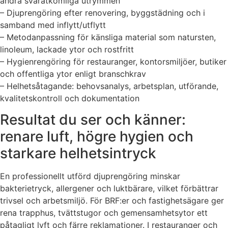
andra svåråtkomliga utrymmen
– Djuprengöring efter renovering, byggstädning och i
samband med inflytt/utflytt
– Metodanpassning för känsliga material som natursten,
linoleum, lackade ytor och rostfritt
– Hygienrengöring för restauranger, kontorsmiljöer, butiker
och offentliga ytor enligt branschkrav
– Helhetsåtagande: behovsanalys, arbetsplan, utförande,
kvalitetskontroll och dokumentation
Resultat du ser och känner:
renare luft, högre hygien och
starkare helhetsintryck
En professionellt utförd djuprengöring minskar
bakterietryck, allergener och luktbärare, vilket förbättrar
trivsel och arbetsmiljö. För BRF:er och fastighetsägare ger
rena trapphus, tvättstugor och gemensamhetsytor ett
påtagligt lyft och färre reklamationer. I restauranger och