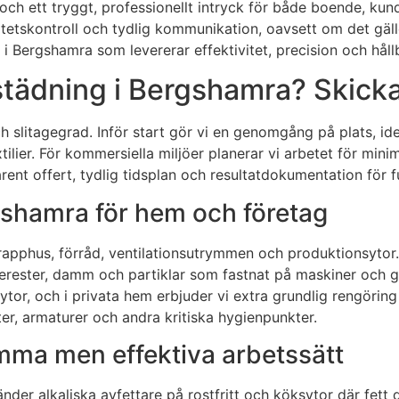
et och ett tryggt, professionellt intryck för både boende, k
tetskontroll och tydlig kommunikation, oavsett om det gäl
 i Bergshamra som levererar effektivitet, precision och hållb
tädning i Bergshamra? Skicka 
 slitagegrad. Inför start gör vi en genomgång på plats, ide
textilier. För kommersiella miljöer planerar vi arbetet för mi
arent offert, tydlig tidsplan och resultatdokumentation för f
rgshamra för hem och företag
trapphus, förråd, ventilationsutrymmen och produktionsytor.
oljerester, damm och partiklar som fastnat på maskiner och g
 och i privata hem erbjuder vi extra grundlig rengöring efte
er, armaturer och andra kritiska hygienpunkter.
amma men effektiva arbetssätt
der alkaliska avfettare på rostfritt och köksytor där fett