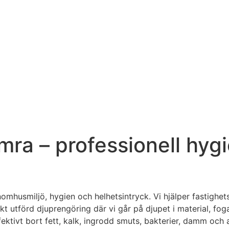
ra – professionell hyg
mhusmiljö, hygien och helhetsintryck. Vi hjälper fastighets
kt utförd djuprengöring där vi går på djupet i material, f
ktivt bort fett, kalk, ingrodd smuts, bakterier, damm och al