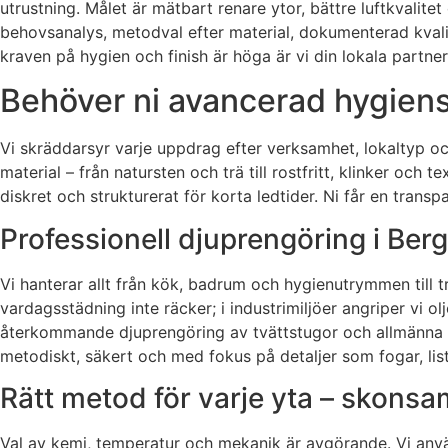
utrustning. Målet är mätbart renare ytor, bättre luftkvalit
behovsanalys, metodval efter material, dokumenterad kvali
kraven på hygien och finish är höga är vi din lokala partner
Behöver ni avancerad hygiens
Vi skräddarsyr varje uppdrag efter verksamhet, lokaltyp och
material – från natursten och trä till rostfritt, klinker och 
diskret och strukturerat för korta ledtider. Ni får en transp
Professionell djuprengöring i Be
Vi hanterar allt från kök, badrum och hygienutrymmen till 
vardagsstädning inte räcker; i industrimiljöer angriper vi 
återkommande djuprengöring av tvättstugor och allmänna ytor,
metodiskt, säkert och med fokus på detaljer som fogar, list
Rätt metod för varje yta – skons
Val av kemi, temperatur och mekanik är avgörande. Vi använ