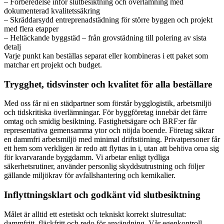
– Förberedelse inför slutbesiktning och överlämning med
dokumenterad kvalitetssäkring
– Skräddarsydd entreprenadstädning för större byggen och projekt
med flera etapper
– Heltäckande byggstäd – från grovstädning till polering av sista
detalj
Varje punkt kan beställas separat eller kombineras i ett paket som
matchar ert projekt och budget.
Trygghet, tidsvinster och kvalitet för alla beställare
Med oss får ni en städpartner som förstår bygglogistik, arbetsmiljö
och tidskritiska överlämningar. För byggföretag innebär det färre
omtag och smidig besiktning. Fastighetsägare och BRF:er får
representativa gemensamma ytor och nöjda boende. Företag säkrar
en dammfri arbetsmiljö med minimal driftstörning. Privatpersoner får
ett hem som verkligen är redo att flyttas in i, utan att behöva oroa sig
för kvarvarande byggdamm. Vi arbetar enligt tydliga
säkerhetsrutiner, använder personlig skyddsutrustning och följer
gällande miljökrav för avfallshantering och kemikalier.
Inflyttningsklart och godkänt vid slutbesiktning
Målet är alltid ett estetiskt och tekniskt korrekt slutresultat:
dammfritt, fläckfritt och redo för användning. Vår egenkontroll