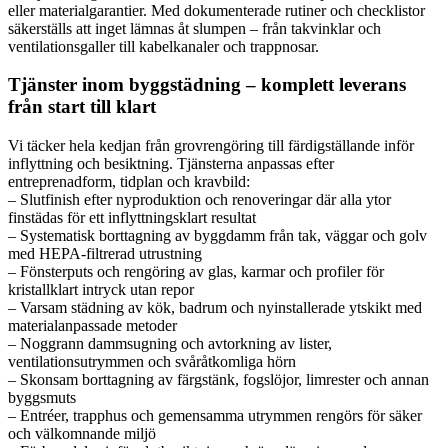
eller materialgarantier. Med dokumenterade rutiner och checklistor
säkerställs att inget lämnas åt slumpen – från takvinklar och
ventilationsgaller till kabelkanaler och trappnosar.
Tjänster inom byggstädning – komplett leverans
från start till klart
Vi täcker hela kedjan från grovrengöring till färdigställande inför
inflyttning och besiktning. Tjänsterna anpassas efter
entreprenadform, tidplan och kravbild:
– Slutfinish efter nyproduktion och renoveringar där alla ytor
finstädas för ett inflyttningsklart resultat
– Systematisk borttagning av byggdamm från tak, väggar och golv
med HEPA-filtrerad utrustning
– Fönsterputs och rengöring av glas, karmar och profiler för
kristallklart intryck utan repor
– Varsam städning av kök, badrum och nyinstallerade ytskikt med
materialanpassade metoder
– Noggrann dammsugning och avtorkning av lister,
ventilationsutrymmen och svåråtkomliga hörn
– Skonsam borttagning av färgstänk, fogslöjor, limrester och annan
byggsmuts
– Entréer, trapphus och gemensamma utrymmen rengörs för säker
och välkomnande miljö