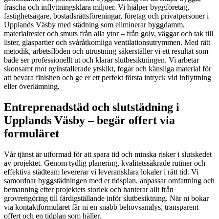
fräscha och inflyttningsklara miljöer. Vi hjälper byggföretag,
fastighetsägare, bostadsrättsföreningar, företag och privatpersoner i
Upplands Väsby med städning som eliminerar byggdamm,
materialrester och smuts från alla ytor – från golv, väggar och tak till
lister, glaspartier och svåråtkomliga ventilationsutrymmen. Med rätt
metodik, arbetsflöden och utrustning säkerställer vi ett resultat som
både ser professionellt ut och klarar slutbesiktningen. Vi arbetar
skonsamt mot nyinstallerade ytskikt, fogar och känsliga material för
att bevara finishen och ge er ett perfekt första intryck vid inflyttning
eller överlämning.
Entreprenadstäd och slutstädning i
Upplands Väsby – begär offert via
formuläret
Vår tjänst är utformad för att spara tid och minska risker i slutskedet
av projektet. Genom tydlig planering, kvalitetssäkrade rutiner och
effektiva städteam levererar vi leveransklara lokaler i rätt tid. Vi
samordnar byggstädningen med er tidsplan, anpassar omfattning och
bemanning efter projektets storlek och hanterar allt från
grovrengöring till färdigställande inför slutbesiktning. När ni bokar
via kontaktformuläret får ni en snabb behovsanalys, transparent
offert och en tidplan som håller.