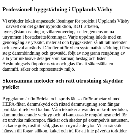
Professionell byggstädning i Upplands Väsby
Vi erbjuder lokalt anpassade lösningar för projekt i Upplands Väsby
– oavsett om det gäller nyproduktion, ROT-arbeten,
hyresgästanpassningar, villarenoveringar eller gemensamma
utrymmen i bostadsrättsföreningar. Varje uppdrag inleds med en
genomgång av ytskikt, material och byggskeden så att rätt metoder
och kemval används. Därefter utför vi en systematisk städning i flera
steg: dammbindning och grovstäd, följt av noggrann rengöring av
alla ytor inklusive detaljer som karmar, beslag och lister.
Avslutningsvis finpoleras ytor och glas för att säkerställa en
dammfri, säker och representativ miljö.
Skonsamma metoder och rätt utrustning skyddar
ytskikt
Byggdamm är finfördelat och sprids lätt – därför arbetar vi med
HEPA-filter, dammskydd och riktad dammsugning som fångar
partiklar direkt vid källan. Våra tekniker använder mikrofiberdukar,
dammreducerande verktyg och pH-anpassade rengöringsmedel för
att undvika mikrorepor, fläckar och skador på exempelvis natursten,
lackade golv, rostfritt stål, glas och nymålade ytor. Vi tar särskild
hänsyn till fogar, silikon, kakel och trä för att inte påverka torktider