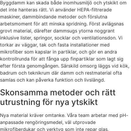
Byggdamm kan skada både inomhusmiljö och ytskikt om
det inte hanteras rätt. Vi använder HEPA-filtrerade
maskiner, dammbindande metoder och förslutna
arbetsmoment för att minska spridning. Först avlägsnas
grovt material, därefter dammsugs ytorna noggrant
inklusive lister, springor, socklar och ventilationsdon. Vi
torkar av väggar, tak och fasta installationer med
mikrofiber som kapslar in partiklar, och gör en andra
kontrollrunda för att fånga upp finpartiklar som lagt sig
efter första genomgången. Särskild omsorg läggs vid kök,
badrum och teknikrum där damm och restmaterial ofta
samlas och kan påverka funktion och livslängd.
Skonsamma metoder och rätt
utrustning för nya ytskikt
Nya material kräver omtanke. Våra team arbetar med pH-
anpassade rengöringsmedel, väl utprovade
mikrofiberdukar och verktyg som inte repar glas,