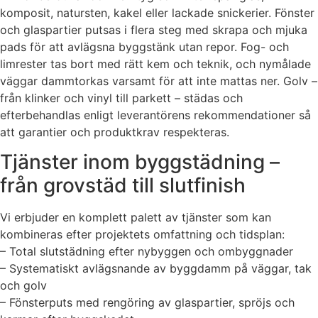
komposit, natursten, kakel eller lackade snickerier. Fönster
och glaspartier putsas i flera steg med skrapa och mjuka
pads för att avlägsna byggstänk utan repor. Fog- och
limrester tas bort med rätt kem och teknik, och nymålade
väggar dammtorkas varsamt för att inte mattas ner. Golv –
från klinker och vinyl till parkett – städas och
efterbehandlas enligt leverantörens rekommendationer så
att garantier och produktkrav respekteras.
Tjänster inom byggstädning –
från grovstäd till slutfinish
Vi erbjuder en komplett palett av tjänster som kan
kombineras efter projektets omfattning och tidsplan:
– Total slutstädning efter nybyggen och ombyggnader
– Systematiskt avlägsnande av byggdamm på väggar, tak
och golv
– Fönsterputs med rengöring av glaspartier, spröjs och