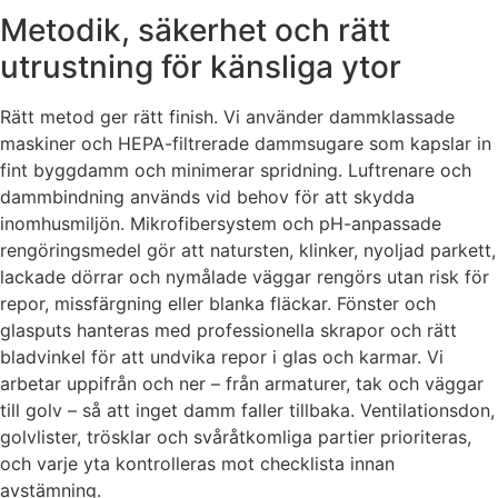
Metodik, säkerhet och rätt
utrustning för känsliga ytor
Rätt metod ger rätt finish. Vi använder dammklassade
maskiner och HEPA-filtrerade dammsugare som kapslar in
fint byggdamm och minimerar spridning. Luftrenare och
dammbindning används vid behov för att skydda
inomhusmiljön. Mikrofibersystem och pH-anpassade
rengöringsmedel gör att natursten, klinker, nyoljad parkett,
lackade dörrar och nymålade väggar rengörs utan risk för
repor, missfärgning eller blanka fläckar. Fönster och
glasputs hanteras med professionella skrapor och rätt
bladvinkel för att undvika repor i glas och karmar. Vi
arbetar uppifrån och ner – från armaturer, tak och väggar
till golv – så att inget damm faller tillbaka. Ventilationsdon,
golvlister, trösklar och svåråtkomliga partier prioriteras,
och varje yta kontrolleras mot checklista innan
avstämning.