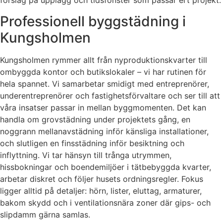
förslag på upplägg och tidsfönster som passar ert projekt.
Professionell byggstädning i
Kungsholmen
Kungsholmen rymmer allt från nyproduktionskvarter till
ombyggda kontor och butikslokaler – vi har rutinen för
hela spannet. Vi samarbetar smidigt med entreprenörer,
underentreprenörer och fastighetsförvaltare och ser till att
våra insatser passar in mellan byggmomenten. Det kan
handla om grovstädning under projektets gång, en
noggrann mellanavstädning inför känsliga installationer,
och slutligen en finsstädning inför besiktning och
inflyttning. Vi tar hänsyn till trånga utrymmen,
hissbokningar och boendemiljöer i tätbebyggda kvarter,
arbetar diskret och följer husets ordningsregler. Fokus
ligger alltid på detaljer: hörn, lister, eluttag, armaturer,
bakom skydd och i ventilationsnära zoner där gips- och
slipdamm gärna samlas.