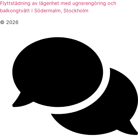
Flyttstädning av lägenhet med ugnsrengöring och
balkongtvätt i Södermalm, Stockholm
© 2026