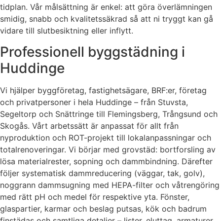
tidplan. Vår målsättning är enkel: att göra överlämningen
smidig, snabb och kvalitetssäkrad så att ni tryggt kan gå
vidare till slutbesiktning eller inflytt.
Professionell byggstädning i
Huddinge
Vi hjälper byggföretag, fastighetsägare, BRF:er, företag
och privatpersoner i hela Huddinge – från Stuvsta,
Segeltorp och Snättringe till Flemingsberg, Trångsund och
Skogås. Vårt arbetssätt är anpassat för allt från
nyproduktion och ROT-projekt till lokalanpassningar och
totalrenoveringar. Vi börjar med grovstäd: bortforsling av
lösa materialrester, sopning och dammbindning. Därefter
följer systematisk dammreducering (väggar, tak, golv),
noggrann dammsugning med HEPA-filter och våtrengöring
med rätt pH och medel för respektive yta. Fönster,
glaspartier, karmar och beslag putsas, kök och badrum
finstädas och samtliga detaljer – lister, eluttag, armaturer