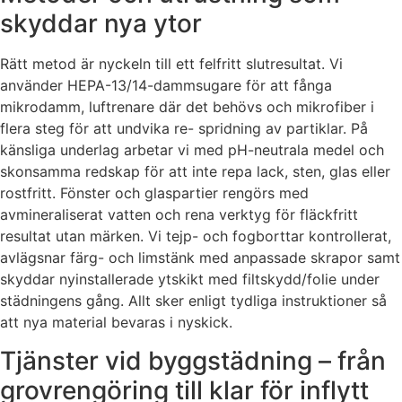
skyddar nya ytor
Rätt metod är nyckeln till ett felfritt slutresultat. Vi
använder HEPA-13/14-dammsugare för att fånga
mikrodamm, luftrenare där det behövs och mikrofiber i
flera steg för att undvika re- spridning av partiklar. På
känsliga underlag arbetar vi med pH-neutrala medel och
skonsamma redskap för att inte repa lack, sten, glas eller
rostfritt. Fönster och glaspartier rengörs med
avmineraliserat vatten och rena verktyg för fläckfritt
resultat utan märken. Vi tejp- och fogborttar kontrollerat,
avlägsnar färg- och limstänk med anpassade skrapor samt
skyddar nyinstallerade ytskikt med filtskydd/folie under
städningens gång. Allt sker enligt tydliga instruktioner så
att nya material bevaras i nyskick.
Tjänster vid byggstädning – från
grovrengöring till klar för inflytt