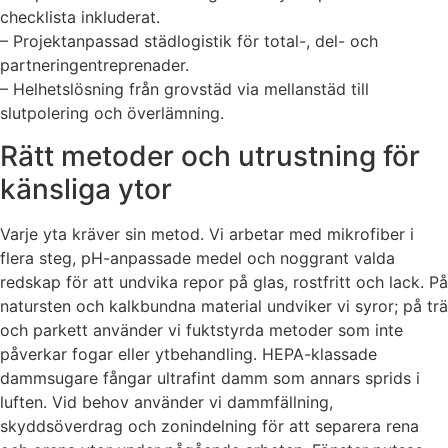
checklista inkluderat.
– Projektanpassad städlogistik för total-, del- och
partneringentreprenader.
– Helhetslösning från grovstäd via mellanstäd till
slutpolering och överlämning.
Rätt metoder och utrustning för
känsliga ytor
Varje yta kräver sin metod. Vi arbetar med mikrofiber i
flera steg, pH-anpassade medel och noggrant valda
redskap för att undvika repor på glas, rostfritt och lack. På
natursten och kalkbundna material undviker vi syror; på trä
och parkett använder vi fuktstyrda metoder som inte
påverkar fogar eller ytbehandling. HEPA-klassade
dammsugare fångar ultrafint damm som annars sprids i
luften. Vid behov använder vi dammfällning,
skyddsöverdrag och zonindelning för att separera rena